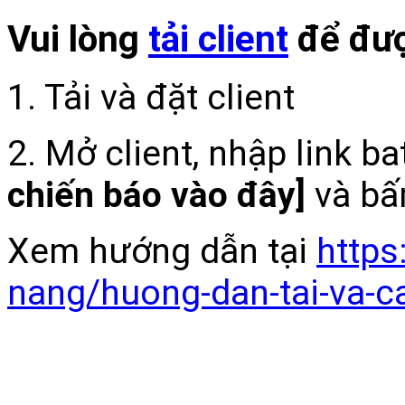
Vui lòng
tải client
để đượ
1. Tải và đặt client
2. Mở client, nhập link b
chiến báo vào đây]
và bấ
Xem hướng dẫn tại
https
nang/huong-dan-tai-va-c