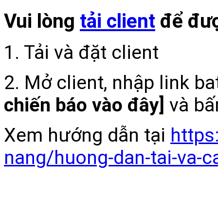
Vui lòng
tải client
để đượ
1. Tải và đặt client
2. Mở client, nhập link b
chiến báo vào đây]
và bấ
Xem hướng dẫn tại
https
nang/huong-dan-tai-va-c