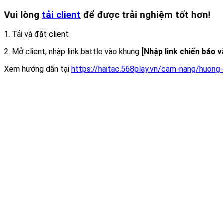
Vui lòng
tải client
để được trải nghiệm tốt hơn!
1. Tải và đặt client
2. Mở client, nhập link battle vào khung
[Nhập link chiến báo 
Xem hướng dẫn tại
https://haitac.568play.vn/cam-nang/huong-