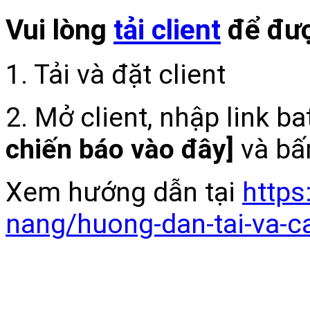
Vui lòng
tải client
để đượ
1. Tải và đặt client
2. Mở client, nhập link b
chiến báo vào đây]
và bấ
Xem hướng dẫn tại
https
nang/huong-dan-tai-va-c